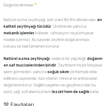
0
Değerlendirmeler
Natürel sızma zeytinyağı, asit oranı %0.8’in altında olan,
en
kaliteli zeytinyağı türüdür
. Üretiminde yalnızca
mekanik işlemler
kullanılır; rafinasyon veya kimyasal
madde içermez. Bu sayede zeytinin doğal aroması,
kokusu ve tadı tamamen korunur.
Natürel sızma zeytinyağı
, sadece bir yağ değil,
doğanın
en saf mucizelerinden biridir
. Zeytinlerin hiçbir kimyasal
işlem görmeden, yalnızca
soğuk sıkım
yöntemiyle elde
edilmesi sayesinde; tüm vitamin, mineral ve antioksidan
değerlerini korur. Sağlıklı yaşamın vazgeçilmezi olan bu
eşsiz yağ, sofralarınıza hem
lezzet hem de sağlık
katar.
💚 Faydaları