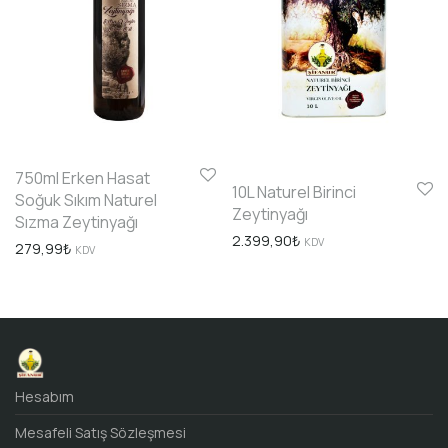
750ml Erken Hasat
10L Naturel Birinci
Soğuk Sıkım Naturel
Zeytinyağı
Sızma Zeytinyağı
2.399,90
₺
KDV
279,99
₺
KDV
Hesabım
Mesafeli Satış Sözleşmesi