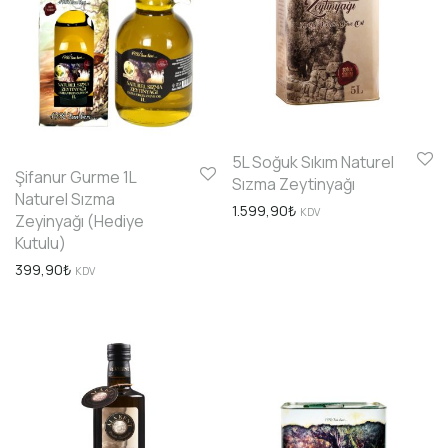
5L Soğuk Sıkım Naturel
Şifanur Gurme 1L
Sızma Zeytinyağı
Naturel Sızma
1.599,90
₺
KDV
Zeyinyağı (Hediye
Kutulu)
399,90
₺
KDV